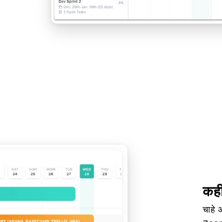
कह
चाहे 