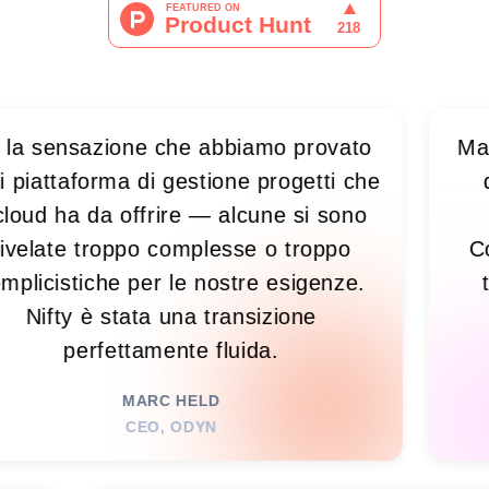
nsazione che abbiamo provato
Man mano
taforma di gestione progetti che
diventa
 ha da offrire — alcune si sono
sparso
te troppo complesse o troppo
Confluen
stiche per le nostre esigenze.
tutto, 
ty è stata una transizione
suc
perfettamente fluida.
RESP
MARC HELD
CEO, ODYN