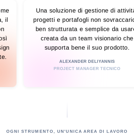
so! È come
Una soluzione di gestione di 
bilità, il
progetti e portafogli non sovr
 me. Non
ben strutturata e semplice d
sso. Così
creata da un team visionar
 un design
supporta bene il suo prod
attraente.
ALEXANDER DELIYANNIS
PROJECT MANAGER TECNI
ITALE
OGNI STRUMENTO, UN'UNICA AREA DI LAVORO