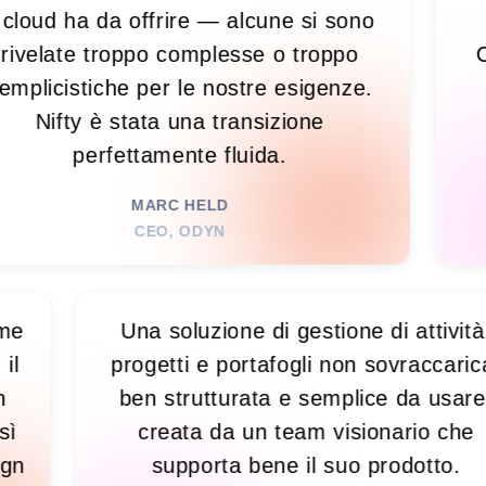
d ha da offrire — alcune si sono
spars
ate troppo complesse o troppo
Conflue
istiche per le nostre esigenze.
tutto,
fty è stata una transizione
su
perfettamente fluida.
RES
MARC HELD
CEO, ODYN
o! È come
Una soluzione di gestione di a
ilità, il
progetti e portafogli non sovra
me. Non
ben strutturata e semplice da
so. Così
creata da un team visionari
un design
supporta bene il suo prodo