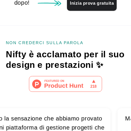
dopo!
Inizia prova gratuita
NON CREDERCI SULLA PAROLA
Nifty è acclamato per il suo
design e prestazioni
✨
ensazione che abbiamo provato
Man mano
ttaforma di gestione progetti che
divent