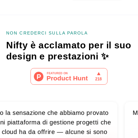
NON CREDERCI SULLA PAROLA
Nifty è acclamato per il suo
design e prestazioni
✨
sensazione che abbiamo provato
Man man
ttaforma di gestione progetti che
diven
ud ha da offrire — alcune si sono
spar