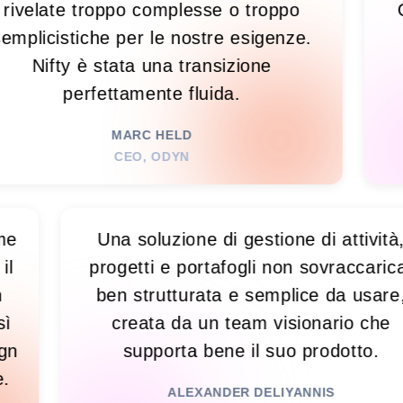
late troppo complesse o troppo
Conflu
cistiche per le nostre esigenze.
tutto
ifty è stata una transizione
s
perfettamente fluida.
RE
MARC HELD
CEO, ODYN
! È come
Una soluzione di gestione di at
lità, il
progetti e portafogli non sovrac
e. Non
ben strutturata e semplice da 
so. Così
creata da un team visionario
n design
supporta bene il suo prodot
traente.
ALEXANDER DELIYANNIS