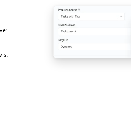
ver
eis.