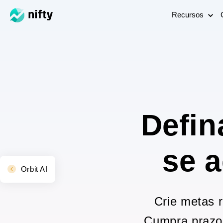
Recursos
Defin
se 
Orbit AI
Crie metas r
Cumpra prazo