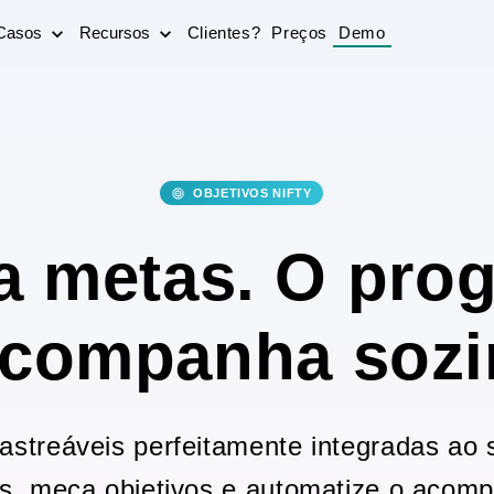
Casos
Recursos
Clientes?
Preços
Demo
OBJETIVOS NIFTY
a metas. O pro
acompanha sozi
astreáveis perfeitamente integradas ao 
s, meça objetivos e automatize o acom