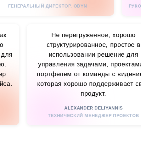
РАЛЬНЫЙ ДИРЕКТОР, ODYN
РУКОВОДИТЕ
! Это как
Не перегруженное, х
тнера по
структурированное, пр
 важно для
использовании решен
не делаю.
управления задачами, пр
й, супер
портфелем от команды с 
нтерфейса.
которая хорошо поддержи
продукт.
ЕТИНГА
ALEXANDER DELIYANNI
ТЕХНИЧЕСКИЙ МЕНЕДЖЕР ПР