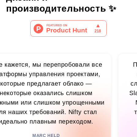
производительность
✨
тся, мы перепробовали все
По мере
ы управления проектами,
прозра
ые предлагает облако —
сложнее.
орые оказались слишком
Slack, C
 или слишком упрощенными
Nifty 
их требований. Nifty стал
теперь
но плавным переходом.
зн
MARC HELD