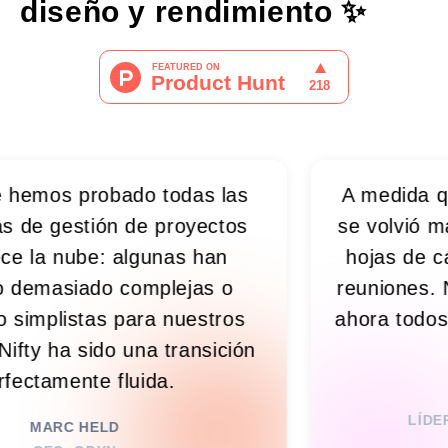
diseño y rendimiento
✨
obado todas las
A medida que crecíamo
ón de proyectos
se volvió más difícil. 
: algunas han
hojas de cálculo, Sla
do complejas o
reuniones. Nifty lo uni
s para nuestros
ahora todos saben lo
ido una transición
en tiempo 
 fluida.
RIM N. K
LÍDER DE INGENIE
LD