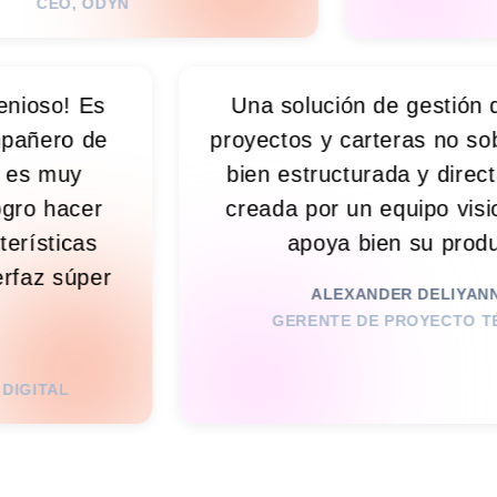
YN
astante ingenioso! Es
Una solución d
propio compañero de
proyectos y car
dad, lo cual es muy
bien estructura
a mí. No logro hacer
creada por un 
antas características
apoya bi
seño de interfaz súper
ALEXAND
ractivo.
GERENTE DE
 ULYSSE JR.
 MARKETING DIGITAL