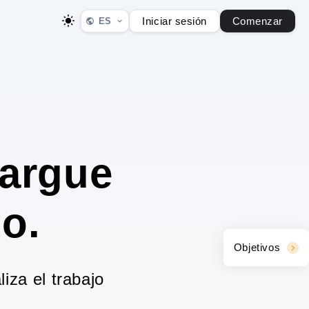
Iniciar sesión
Comenzar
ES
cargue
so.
Objetivos
iza el trabajo