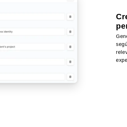
Cr
pe
Gene
segú
rele
expe