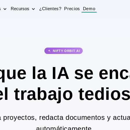
s
Recursos
¿Clientes?
Precios
Demo
NIFTY ORBIT AI
que la IA se en
l trabajo tedio
ca proyectos, redacta documentos y actual
automáticamente,