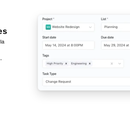
es
la
,