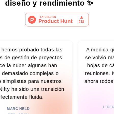
diseño y rendimiento
✨
obado todas las
A medida que crecíamo
ón de proyectos
se volvió más difícil. 
: algunas han
hojas de cálculo, Sla
do complejas o
reuniones. Nifty lo uni
s para nuestros
ahora todos saben lo
ido una transición
en tiempo 
 fluida.
RIM N. K
LÍDER DE INGENIE
LD