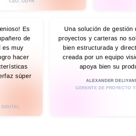
YN
astante ingenioso! Es
Una solución d
propio compañero de
proyectos y car
dad, lo cual es muy
bien estructura
a mí. No logro hacer
creada por un 
antas características
apoya bi
seño de interfaz súper
ALEXAND
ractivo.
GERENTE DE
 ULYSSE JR.
 MARKETING DIGITAL