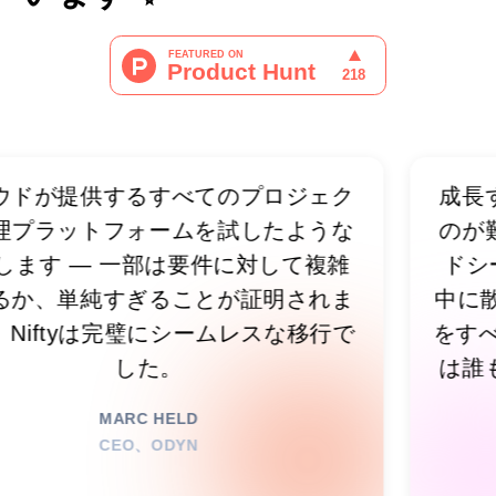
提供するすべてのプロジェク
成長するに
ットフォームを試したような
のが難しく
 — 一部は要件に対して複雑
ドシートやSl
単純すぎることが証明されま
中に散らばっ
tyは完璧にシームレスな移行で
をすべて1
した。
は誰もが何
イ
MARC HELD
CEO、ODYN
エンジ